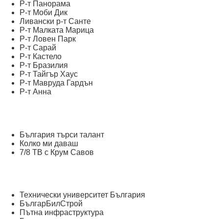
Р-т Панорама
Р-т Моби Дик
Ливански р-т Санте
Р-т Малката Марица
Р-т Ловен Парк
Р-т Сарай
Р-т Кастело
Р-т Бразилия
Р-т Тайгър Хаус
Р-т Мавруда Гардън
Р-т Анна
България търси талант
Колко ми даваш
7/8 ТВ с Крум Савов
Технически университет България
БългарБилСтрой
Пътна инфраструктура