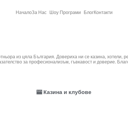
Начало
За Нас
Шоу Програми
Блог
Контакти
тньора из цяла България. Довериха ни се казина, хотели, р
ателство за професионализъм, гъвкавост и доверие. Благо
🎰 Казина и клубове